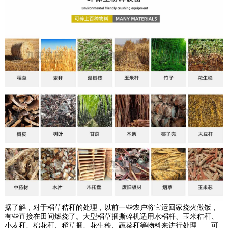
据了解，对于稻草秸秆的处理，以前一些农户将它运回家烧火做饭，
有些直接在田间燃烧了。大型稻草捆撕碎机适用水稻杆、玉米秸秆、
小麦秆、棉花秆、稻草捆、花生秧、蔬菜秆等物料来进行处理——可