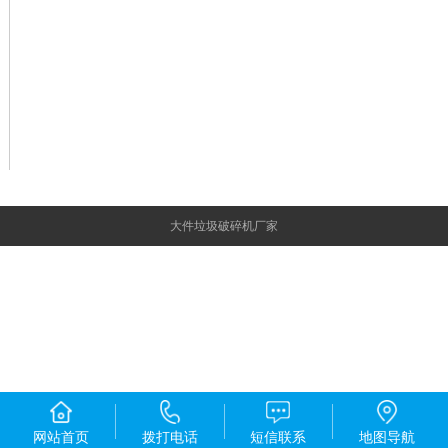
大件垃圾破碎机厂家
网站首页
拨打电话
短信联系
地图导航